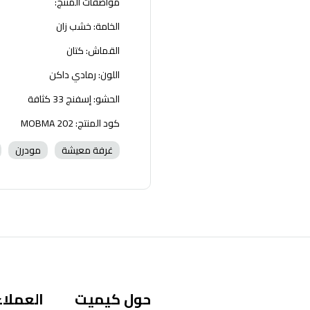
مواصفات المنتج:
الخامة: خشب زان
القماش: كتان
اللون: رمادي داكن
الحشو: إسفنج 33 كثافة
كود المنتج: MOBMA 202
غرفة معيشة
مودرن
حول كيميت
العملاء