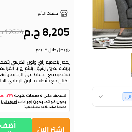
منتجات البائع
8,205 ج.م
12624 ج.م
يصل خلال 15 يوم
يحضر بتصميم راقٍ ولون الكرسي بتصمي
بإيقاع بصري رشيق. يلائم زوايا القرا
شخصية مع الحفاظ على الرحابة. وصُنع
الكتان مع تشطيب باللون الرمادي الداك
جاني
أضف إ
اشتر الآن