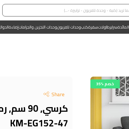
المائدة
سراير
طاولات
سفرة
كنب
وحدات تلفزيون
وحدات التخزين والجزامات
إضاءة
الدوال
35% خصم
Share
كرسي, 90 س
KM-EG152-47