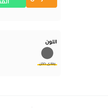
الم
اللون
رمادي داكن