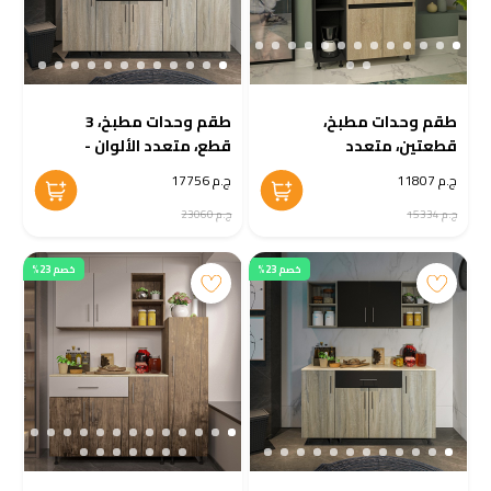
طقم وحدات مطبخ،
طقم وحدات مطبخ، 3
قطعتين، متعدد
قطع، متعدد الألوان -
الألوان - KM-EG38-191
KM-EG38-190
ج.م 11807
ج.م 17756
ج.م 15334
ج.م 23060
خصم 23%
خصم 23%