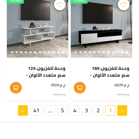
خصم 23%
خصم 23%
وحدة تلفزيون، 160
وحدة تلفزيون، 120
سم، متعدد الألوان -
سم، متعدد الألوان -
KM-EG38-164
KM-EG38-165
ج.م 4829
ج.م 3506
ج.م 6272
ج.م 4554
»
41
…
5
4
3
2
1
«