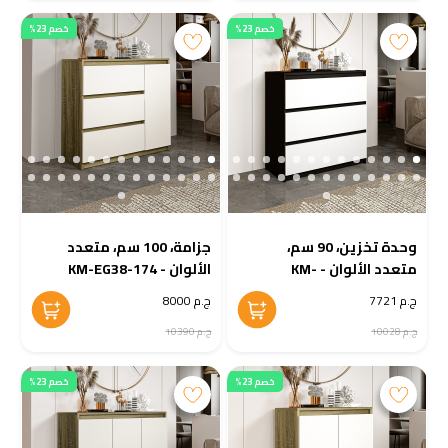
خصم 23%
خصم 23%
وحدة تخزين، 90 سم،
جزامة، 100 سم، متعدد
متعدد الألوان - KM-
الألوان - KM-EG38-174
EG38-175
ج.م 7721
ج.م 8000
ج.م 10028
ج.م 10390
خصم 23%
خصم 23%