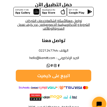
حمل التطبيق الآن
EXPLORE IT ON
Download on the
GET IT ON
App Gallery
App Store
Google Play
تواصل معنا
الأسئلة الشائعة
خدمات الشركات
الشروط و الأحكام
سياسة الخصوصية
من نحن
كيف نعمل
المدونة
الوظائف
تواصل معنا
الهاتف :
0221247744
البريد الإلكتروني :
hello@kemitt.com
البيع على كيميت
جميع الحقوق محفوظة لكيميت 2026