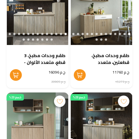
طقم وحدات مطبخ،
طقم وحدات مطبخ، 3
قطعتين، متعدد
قطع، متعدد الألوان -
الألوان - KM-EG38-183
KM-EG38-182
ج.م 11760
ج.م 16096
ج.م 15273
ج.م 20905
خصم 23%
خصم 23%