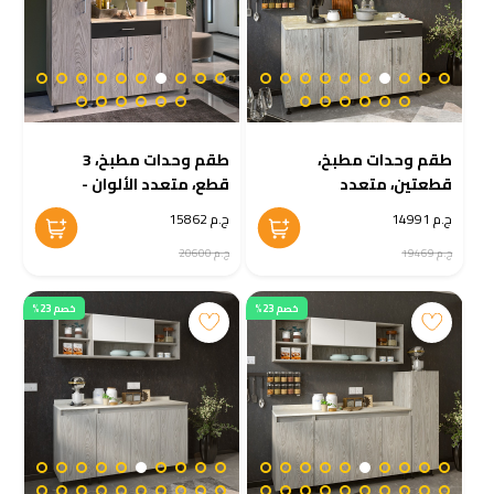
طقم وحدات مطبخ،
طقم وحدات مطبخ، 3
قطعتين، متعدد
قطع، متعدد الألوان -
الألوان - KM-EG38-
KM-EG38-184
ج.م 14991
ج.م 15862
185
ج.م 19469
ج.م 20600
خصم 23%
خصم 23%