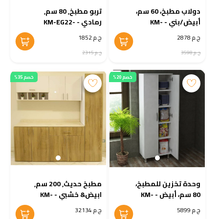
دولاب مطبخ، 60 سم،
تربو مطبخ, 80 سم,
أبيض/بني - KM-
رمادي - KM-EG22-
111
EG28-606
ج.م 2878
ج.م 1852
ج.م 3598
ج.م 2315
خصم 20%
خصم 35%
وحدة تخزين للمطبخ،
مطبخ حديث, 200 سم,
80 سم، أبيض - KM-
ابيض& خشبي - KM-
EG128-71
EG80-133
ج.م 5899
ج.م 32134