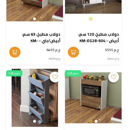
دولاب مطبخ، 120 سم،
دولاب مطبخ، 63 سم،
أبيض - KM-EG28-604
أبيض/بني - KM-
EG28-605
ج.م 5555
ج.م 6455
ج.م 6944
ج.م 8069
خصم 20%
خصم 20%