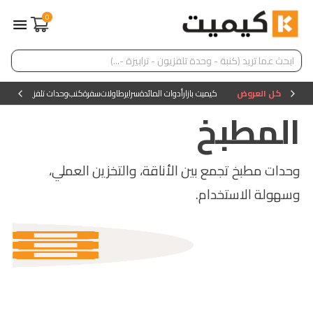
0
كل العروض
كيميت بازار
أدوات المائدة
سراير
طاولات
سفرة
كنب
وحدات تلفزيون
وحدات ا
المطبخ
وحدات مطبخ تجمع بين الأناقة، والتخزين العملي،
وسهولة الاستخدام.