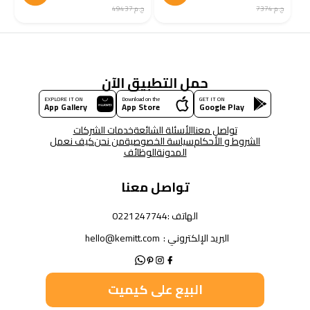
ج.م 7374
ج.م 49437
حمل التطبيق الآن
EXPLORE IT ON
Download on the
GET IT ON
App Gallery
App Store
Google Play
تواصل معنا
الأسئلة الشائعة
خدمات الشركات
الشروط و الأحكام
سياسة الخصوصية
من نحن
كيف نعمل
المدونة
الوظائف
تواصل معنا
الهاتف :
0221247744
البريد الإلكتروني :
hello@kemitt.com
البيع على كيميت