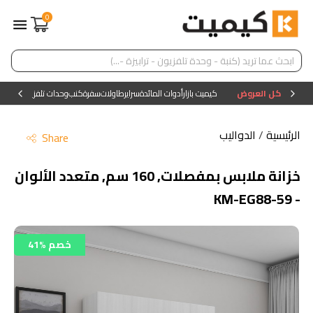
0
كل العروض
كيميت بازار
أدوات المائدة
سراير
طاولات
سفرة
كنب
وحدات تلفزيون
وحدات ا
الرئيسية
/
الدواليب
Share
خزانة ملابس بمفصلات, 160 سم, متعدد الألوان
- KM-EG88-59
41% خصم