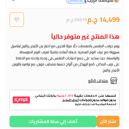
إرجاع مجاني
14,499 ج.م
24575 ج.م
هذا المنتج غير متوفر حالياً
يوفر دولاب الملابس بالمفصلات حلًا مرتبًا للتخزين مع اختيار بين الأبيض والبيج ليتناسق
بسهولة مع غرف النوم العصرية. تجعله أبعاده مناسبًا لغرف النوم المتوسطة
والواسعة، حيث يساعد على جمع احتياجات الملابس في وحدة واحدة مع الحفاظ
على ترتيب المكان. صُنع الهيكل من ألواح خشبية بتشطيب فويل، مع توافره باللونين
الأبيض والبيج.
منتجات البائع
اشتر الآن
أضف إلي سلة المشتريات