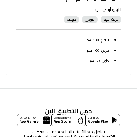
اللون: أبيض - بيج
غرفة النوم
مودرن
دولاب
الارتفاع: 180 سم
العرض: 160 سم
الطول: 50 سم
حمل التطبيق الآن
EXPLORE IT ON
Download on the
GET IT ON
App Gallery
App Store
Google Play
تواصل معنا
الأسئلة الشائعة
خدمات الشركات
الشروط و الأحكام
سياسة الخصوصية
من نحن
كيف نعمل