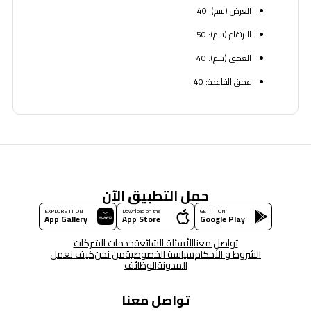
العرض (سم): 40
الارتفاع (سم): 50
العمق (سم): 40
عمق القاعدة: 40
حمل التطبيق الآن
EXPLORE IT ON
Download on the
GET IT ON
App Gallery
App Store
Google Play
تواصل معنا
الأسئلة الشائعة
خدمات الشركات
الشروط و الأحكام
سياسة الخصوصية
من نحن
كيف نعمل
المدونة
الوظائف
تواصل معنا