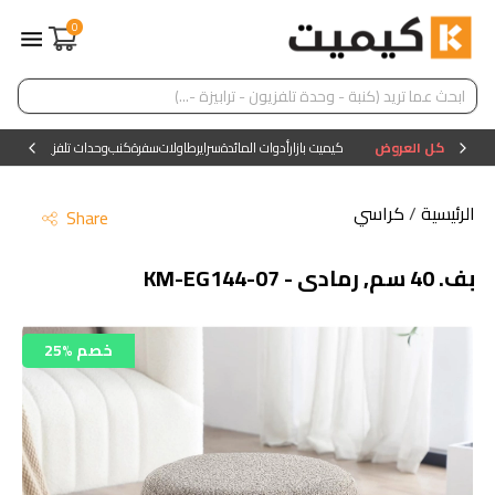
0
كل العروض
كيميت بازار
أدوات المائدة
سراير
طاولات
سفرة
كنب
وحدات تلفزيون
وحدات ا
الرئيسية
/
كراسي
Share
بف. 40 سم, رمادى - KM-EG144-07
25% خصم