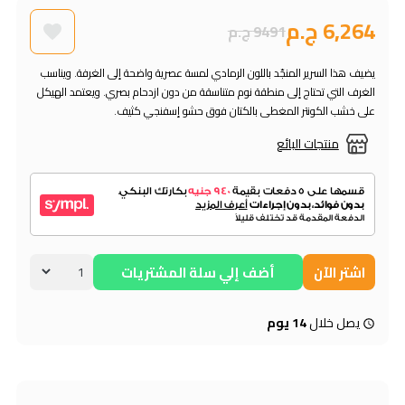
6,264 ج.م
9491 ج.م
يضيف هذا السرير المنجّد باللون الرمادي لمسة عصرية واضحة إلى الغرفة. ويناسب
الغرف التي تحتاج إلى منطقة نوم متناسقة من دون ازدحام بصري. ويعتمد الهيكل
على خشب الكونتر المغطى بالكتان فوق حشو إسفنجي كثيف.
منتجات البائع
اشتر الآن
أضف إلي سلة المشتريات
يصل خلال
14 يوم