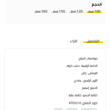
الحجم
100 سم
120 سم
150 سم
160 سم
التفاصيل
الآراء
مواصفات المنتج:
الخامة الرئيسية: خشب كونتر
القماش: كتان
اللون الرئيسي: رمادي
الحشو: إسفنج
كثافة الحشو: كثافة عالية
كود المنتج: KTDG10