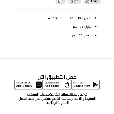
غرفة النوم
مودرن
سرير
العرض: 100 - 120 - 150 - 160 سم
الطول: 195 سم
الارتفاع: 120 سم
حمل التطبيق الآن
EXPLORE IT ON
Download on the
GET IT ON
App Gallery
App Store
Google Play
تواصل معنا
الأسئلة الشائعة
خدمات الشركات
الشروط و الأحكام
سياسة الخصوصية
من نحن
كيف نعمل
المدونة
الوظائف