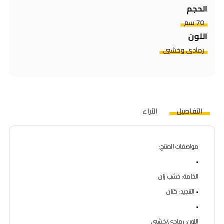
الحجم
70 سم
اللون
رمادي وخشبي
التفاصيل
الآراء
مواصفات المنتج:
•
الخامة: خشب زان
• التنجيد: كتان
•
اللون: رمادي/خشبي