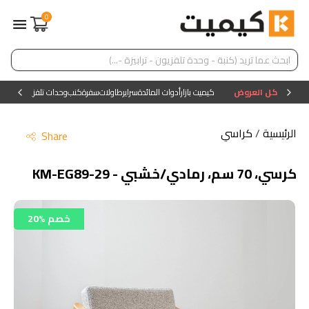
0
كل العروض
كيميت بازار
أدوات المائدة
سراير
طاولات
سفرة
كنب
وحدات تلفزيون
وحدات ا
الرئيسية
/
كراسي
Share
كرسي، 70 سم، رمادي/خشبي - KM-EG89-29
20% خصم