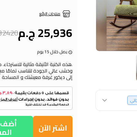
منتجات البائع
25,936 ج.م
32420 ج.م
يصل خلال 15 يوم
.هذه الكنبة الأنيقة مثالية للاسترخاء
وخشب عالي الجودة لتتناسب تمامًا 
إلى ديكور غرفة معيشتك و المساحة ال
جاني
أضف إ
اشتر الآن
الم