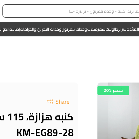
المائدة
سراير
طاولات
سفرة
كنب
وحدات تلفزيون
وحدات التخزين والجزامات
إضاءة
الدوال
20% خصم
Share
كنبه
KM-EG89-28