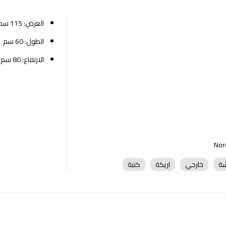
العرض: 115 سم
الطول: 60 سم
الارتفاع: 80 سم
شة
خارجي
اريكة
كنبة