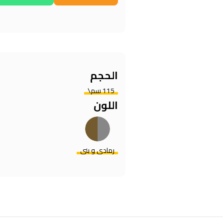
الحجم
115 سم\
اللون
رمادى و بنى