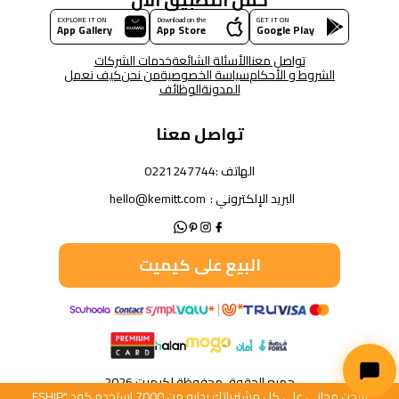
EXPLORE IT ON
Download on the
GET IT ON
App Gallery
App Store
Google Play
تواصل معنا
الأسئلة الشائعة
خدمات الشركات
الشروط و الأحكام
سياسة الخصوصية
من نحن
كيف نعمل
المدونة
الوظائف
تواصل معنا
الهاتف :
0221247744
البريد الإلكتروني :
hello@kemitt.com
البيع على كيميت
جميع الحقوق محفوظة لكيميت 2026
شحن مجاني على كل مشترياتك بدايه من 7000 استخدم كود "FSHIP