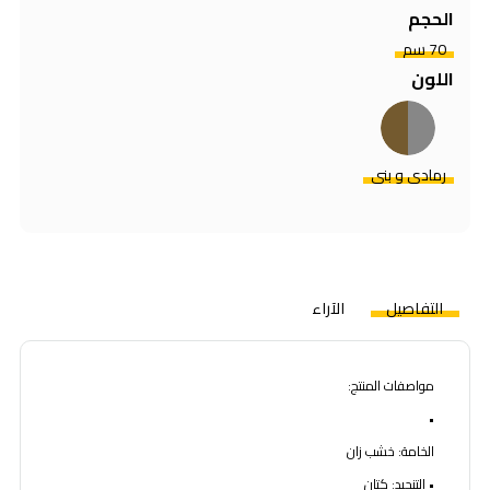
الحجم
70 سم
اللون
رمادى و بنى
التفاصيل
الآراء
مواصفات المنتج:
•
الخامة: خشب زان
• التنجيد: كتان