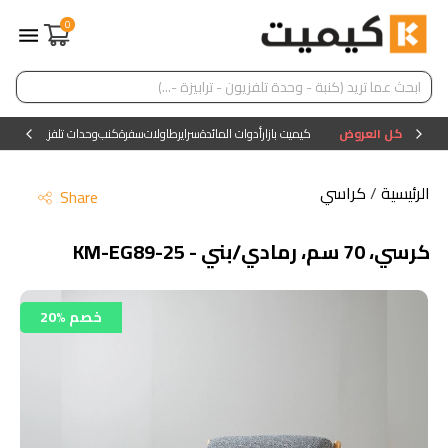
0
كل العروض
كيميت بازار
أدوات المائدة
سراير
طاولات
سفرة
كنب
وحدات تلفزيون
وحدات ا
الرئيسية
/
كراسي
Share
كرسي، 70 سم، رمادي/بني - KM-EG89-25
20% خصم