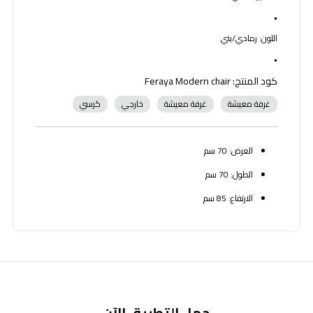
•
اللون: رمادي/بني
•
كود المنتج: Feraya Modern chair
غرفة معيشة
غرفة معيشة
خارجي
كرسي
العرض: 70 سم
الطول: 70 سم
الارتفاع: 85 سم
حمل التطبيق الآن