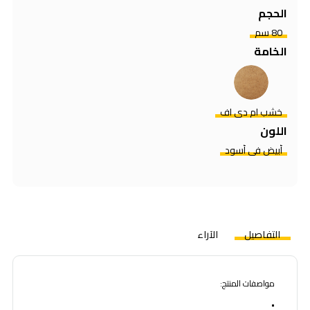
الحجم
80 سم
الخامة
خشب ام دي اف
اللون
أبيض في أسود
التفاصيل
الآراء
مواصفات المنتج:
•