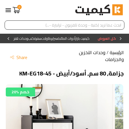
0
كل العروض
كيميت بازار
أدوات المائدة
سراير
طاولات
سفرة
كنب
وحدات تلفزيون
وحدات ا
الرئيسية
/
وحدات التخزين
Share
والجزامات
جزامة, 80 سم, أسود/أبيض - KM-EG18-45
20% خصم