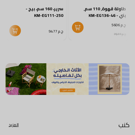
طاولة قهوة, 110 سم,
سرير، 160 سم، بيج -
بني - KM-EG136-46
KM-EG111-250
0
ج.م 5606
ج.م 9477
ج
ج.م 7577
كنب
المزيد