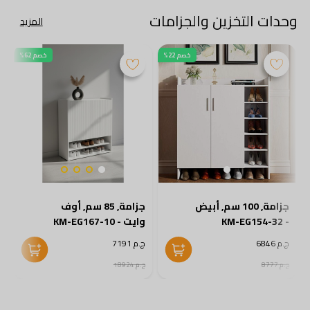
وحدات التخزين والجزامات
المزيد
خصم 22%
خصم 62%
جزامة, 100 سم, أبيض
جزامة, 85 سم, أوف
- KM-EG154-32
وايت - KM-EG167-10
2
ج.م 6846
ج.م 7191
ج
ج.م 8777
ج.م 18924
ج