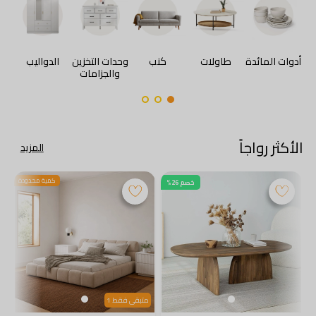
أدوات المائدة
طاولات
كنب
وحدات التخزين
الدواليب
والجزامات
ا
الأكثر رواجاً
المزيد
كمية محدودة
خصم 26%
متبقى فقط 1
م