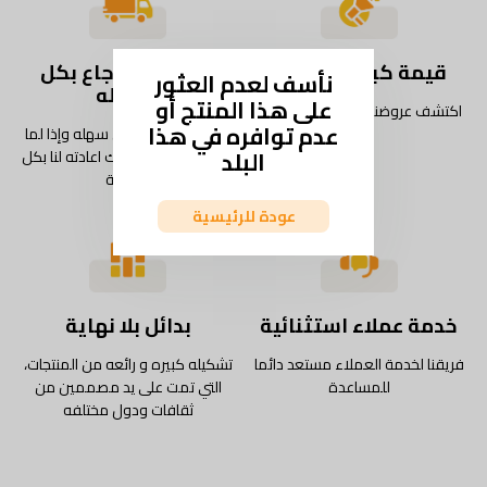
قيمة كبيرة كل يوم
شحن واسترجاع بكل
نأسف لعدم العثور
سهوله
على هذا المنتج أو
اكتشف عروضنا وخصوماتنا اليومية
عدم توافره في هذا
استمتع بتجربة شحن سهله وإذا لما
البلد
يعجبك المنتج، يمكنك اعادته لنا بكل
سهولة
عودة للرئيسية
خدمة عملاء استثنائية
بدائل بلا نهاية
فريقنا لخدمة العملاء مستعد دائما
تشكيله كبيره و رائعه من المنتجات،
للمساعدة
التي تمت على يد مصممين من
ثقافات ودول مختلفه