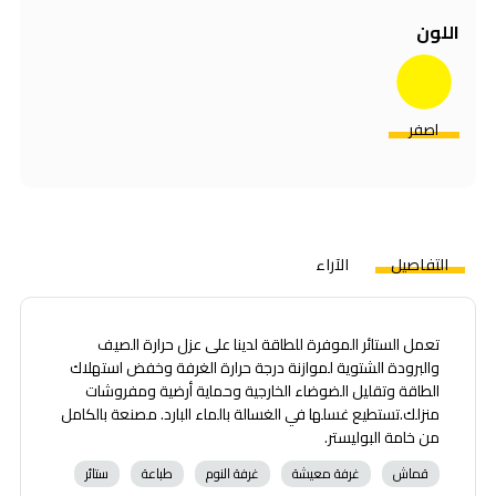
اللون
اصفر
التفاصيل
الآراء
تعمل الستائر الموفرة للطاقة لدينا على عزل حرارة الصيف
والبرودة الشتوية لموازنة درجة حرارة الغرفة وخفض استهلاك
الطاقة وتقليل الضوضاء الخارجية وحماية أرضية ومفروشات
منزلك.تستطيع غسلها في الغسالة بالماء البارد. مصنعة بالكامل
من خامة البوليستر.
قماش
غرفة معيشة
غرفة النوم
طباعة
ستائر