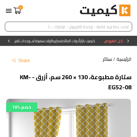
0
كل العروض
كيميت بازار
أدوات المائدة
سراير
طاولات
سفرة
كنب
وحدات تلفزيون
وحدات ا
الرئيسية
/
ستائر
Share
ستارة مطبوعة، 130 × 260 سم، أزرق - KM-
EG52-08
10% خصم