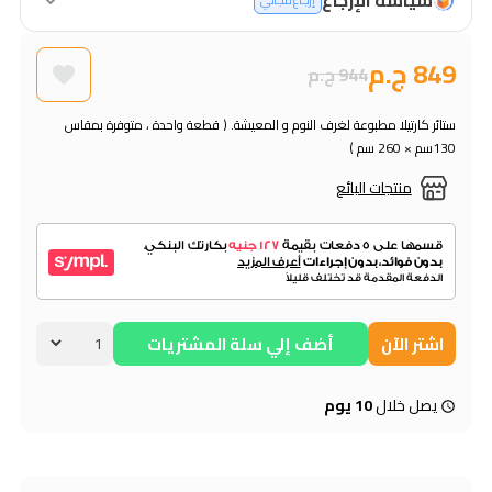
إرجاع مجاني
849 ج.م
944 ج.م
ستائر كارتيلا مطبوعة لغرف النوم و المعيشة. ( قطعة واحدة ، متوفرة بمقاس
130سم × 260 سم )
منتجات البائع
اشتر الآن
أضف إلي سلة المشتريات
يصل خلال
10 يوم