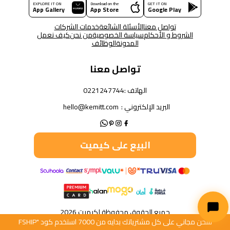
EXPLORE IT ON
Download on the
GET IT ON
App Gallery
App Store
Google Play
تواصل معنا
الأسئلة الشائعة
خدمات الشركات
الشروط و الأحكام
سياسة الخصوصية
من نحن
كيف نعمل
المدونة
الوظائف
تواصل معنا
الهاتف :
0221247744
البريد الإلكتروني :
hello@kemitt.com
البيع على كيميت
جميع الحقوق محفوظة لكيميت 2026
شحن مجاني على كل مشترياتك بدايه من 7000 استخدم كود "FSHIP