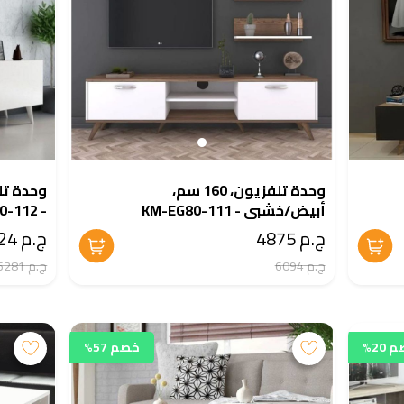
وحدة تلفزيون، 160 سم،
أبيض/خشبى - KM-EG80-111
- KM-EG80-112
ج.م 4875
ج.م 4224
ج.م 6094
ج.م 5281
20%
خصم 57%