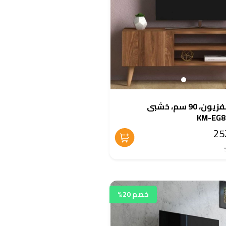
وحدة تلفزيون، 90 سم، خشبى
خصم 20%