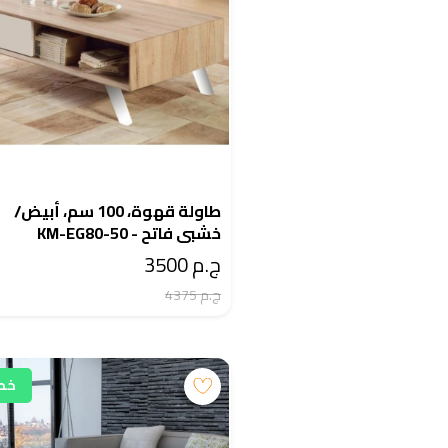
طاولة قهوة، 100 سم، أبيض/
خشبي فاتح - KM-EG80-50
ج.م 3500
ج.م 4375
خصم 