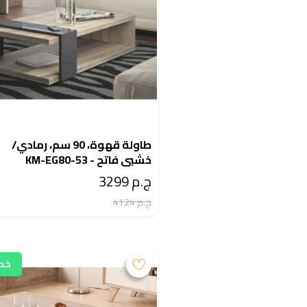
طاولة قهوة، 90 سم، رمادي/
خشبي فاتح - KM-EG80-53
ج.م 3299
ج.م 4124
خصم 