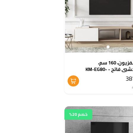
وحدة تلفزيون، 160 سم،
أبيض/خشبى فاتح - KM-EG80-
خصم 20%