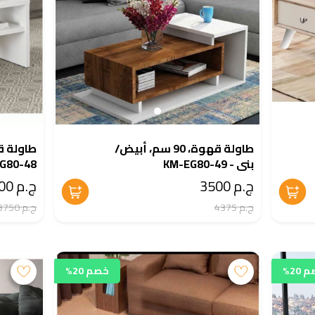
طاولة قهوة، 90 سم، أبيض/
بني - KM-EG80-49
G80-48
ج.م 3500
ج.م 3000
ج.م 4375
ج.م 3750
20%
خصم 20%