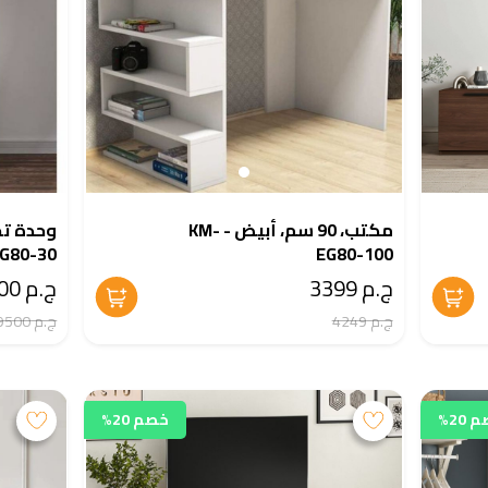
مكتب، 90 سم، أبيض - KM-
G80-30
EG80-100
ج.م 3399
ج.م 7600
ج.م 4249
ج.م 9500
20%
خصم 20%