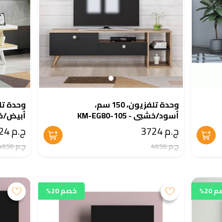
وحدة تلفزيون، 150 سم،
أسود/خشبى - KM-EG80-105
106
ج.م 3724
ج.م 3724
ج.م 4656
ج.م 4656
20%
خصم 20%