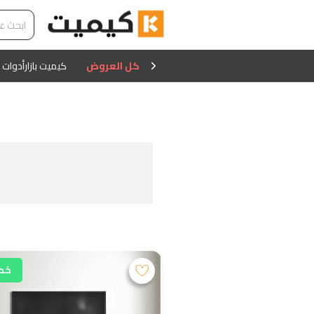
كل العروض
كيميت بازار
أدوات 
خصم 