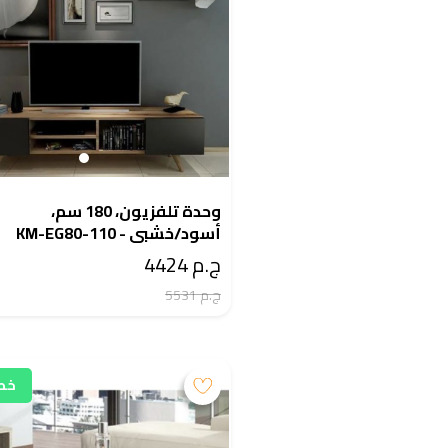
وحدة تلفزيون، 180 سم،
أسود/خشبى - KM-EG80-110
ج.م 4424
ج.م 5531
خصم 