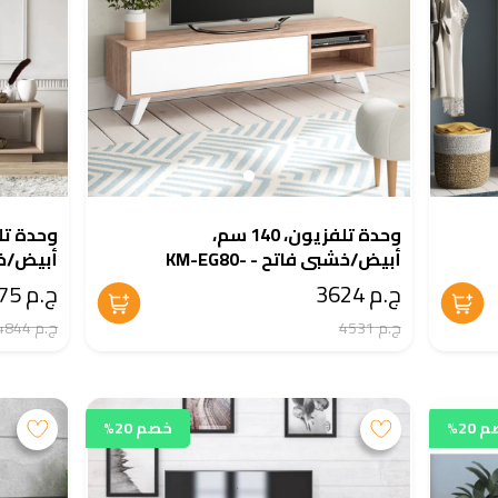
وحدة تلفزيون، 140 سم،
أبيض/خشبى فاتح - KM-EG80-
103
102
ج.م 3624
ج.م 3875
ج.م 4531
ج.م 4844
20%
خصم 20%