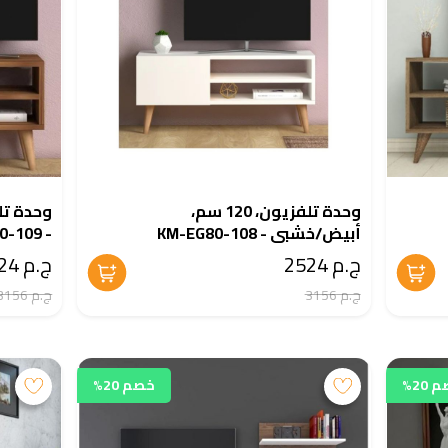
وحدة تلفزيون، 120 سم،
أبيض/خشبى - KM-EG80-108
- KM-EG80-109
ج.م 2524
ج.م 2524
ج.م 3156
ج.م 3156
20%
خصم 20%