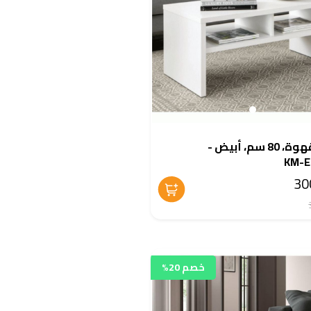
طاولة قهوة، 80 سم، أبيض -
KM-E
خصم 20%