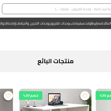
المائدة
سراير
طاولات
سفرة
كنب
وحدات تلفزيون
وحدات التخزين والجزامات
إضاءة
الدوال
منتجات البائع
30%
خصم 20%