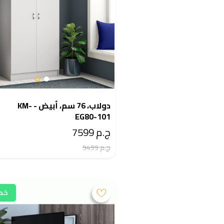
دولاب، 76 سم، أبيض - KM-
EG80-101
ج.م 7599
ج.م 9499
خصم 