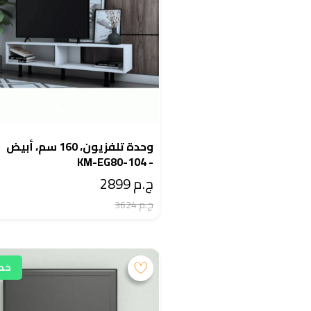
وحدة تلفزيون، 160 سم، أبيض
- KM-EG80-104
ج.م 2899
ج.م 3624
خصم 