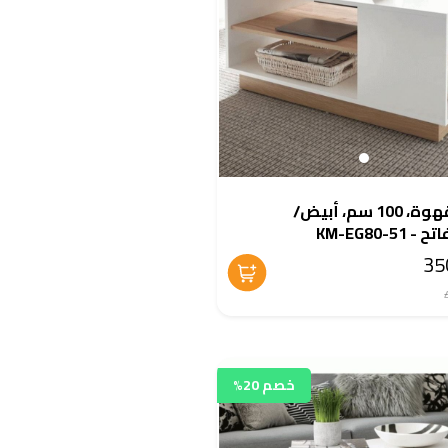
طاولة قهوة، 100 سم، أبيض/
KM-EG80-5
خصم 20%