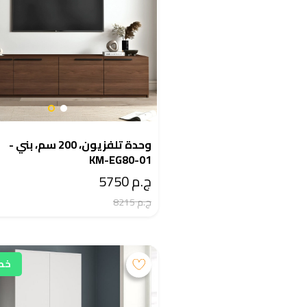
وحدة تلفزيون، 200 سم، بني -
KM-EG80-01
ج.م 5750
ج.م 8215
خصم 