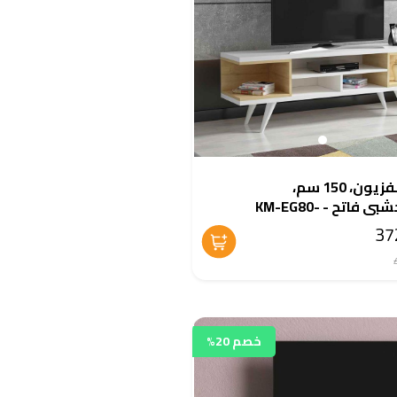
وحدة تلفزيون، 150 سم،
أبيض/خشبى فاتح - KM-EG80-
خصم 20%