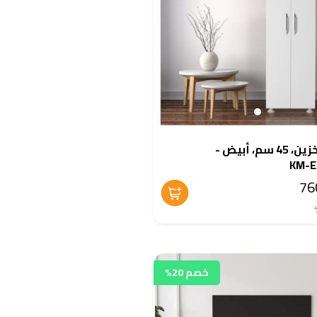
وحدة تخزين، 45 سم، أبيض -
KM-E
خصم 20%