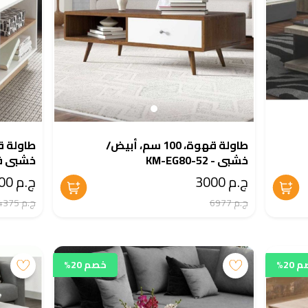
طاولة قهوة، 100 سم، أبيض/
خشبي - KM-EG80-52
خشبي فاتح - 1
ج.م 3000
ج.م 3500
ج.م 6977
ج.م 4375
20%
خصم 20%