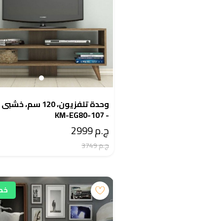
وحدة تلفزيون، 120 سم، خشبى
- KM-EG80-107
ج.م 2999
ج.م 3749
خصم 